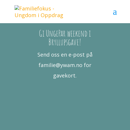
Gi UngePar weekend i
Bryllupsgave!
Send oss en e-post på
familie@ywam.no for
gavekort.
Nytt liv, nye hjem
«FORBERED MORGENDAGENS
GENERASJON FOR MISJON VED Å