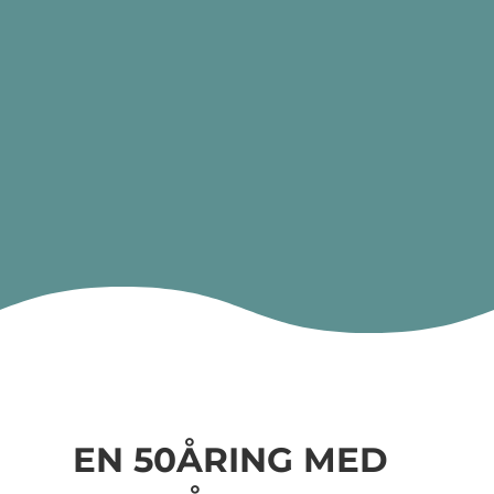
HJELPE FAMILIENE MED GUDS
PRINSIPPER FOR SAMLIV»
FAMILIELEIR
KALENDER
"
EN 50ÅRING MED